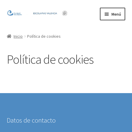
Ir
Ir
Menú
a
al
la
contenido
Inicio
navegación
Inicio
Política de cookies
Mi cuenta
Política de cookies
Datos de contacto