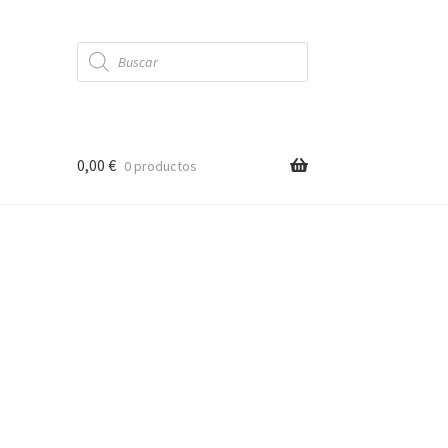
Búsqueda
de
productos
0,00
€
0 productos