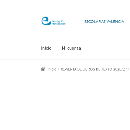
Ir
Ir
a
al
la
contenido
navegación
Inicio
Mi cuenta
Inicio
01-VENTA DE LIBROS DE TEXTO 2026/27