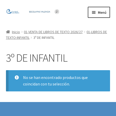
Ir
Ir
Menú
a
al
la
contenido
Inicio
navegación
Inicio
01-VENTA DE LIBROS DE TEXTO 2026/27
01-LIBROS DE
TEXTO-INFANTIL
3º DE INFANTIL
Mi cuenta
3º DE INFANTIL
No se han encontrado productos que
coincidan con tu selección.