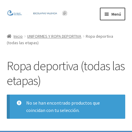
Ir
Ir
Menú
a
al
la
contenido
Inicio
navegación
Inicio
UNIFORMES Y ROPA DEPORTIVA
Ropa deportiva
(todas las etapas)
Mi cuenta
Ropa deportiva (todas las
etapas)
No se han encontrado productos que
coincidan con tu selección.