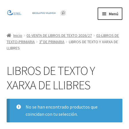
Ir
Ir
Menú
a
al
la
contenido
Inicio
navegación
Inicio
01-VENTA DE LIBROS DE TEXTO 2026/27
02-LIBROS DE
TEXTO-PRIMARIA
3º DE PRIMARIA
LIBROS DE TEXTO Y XARXA DE
Mi cuenta
LLIBRES
LIBROS DE TEXTO Y
XARXA DE LLIBRES
No se han encontrado productos que
coincidan con tu selección.