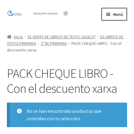
Ir
Ir
Menú
a
al
la
contenido
Inicio
navegación
Inicio
01-VENTA DE LIBROS DE TEXTO 2026/27
02-LIBROS DE
TEXTO-PRIMARIA
2º DE PRIMARIA
PACK CHEQUE LIBRO - Con el
Mi cuenta
descuento xarxa
PACK CHEQUE LIBRO -
Con el descuento xarxa
No se han encontrado productos que
coincidan con tu selección.